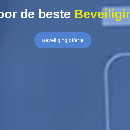
oor de beste
Beveiligi
Beveiliging offerte