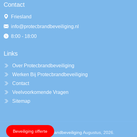
Contact
Friesland
info@protecbrandbeveiliging.nl
8:00 - 18:00
Links
Over Protecbrandbeveiliging
Werken Bij Protecbrandbeveiliging
Contact
Veelvoorkomende Vragen
Sitemap
Beveiliging offerte
Copyright ©
Protecbrandbeveiliging
Augustus, 2026.