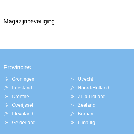
Magazijnbeveiliging
Provincies
Groningen
Utrecht
Friesland
Noord-Holland
Drenthe
Zuid-Holland
Overijssel
Zeeland
Flevoland
Brabant
Gelderland
Limburg