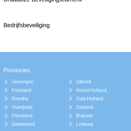
Bedrijfsbeveiliging
Provincies
Groningen
Utrecht
Friesland
Noord-Holland
Drenthe
Zuid-Holland
Overijssel
Zeeland
Flevoland
Brabant
Gelderland
Limburg