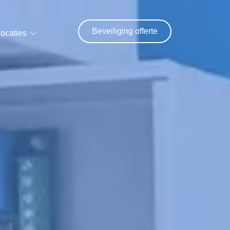
Beveiliging offerte
ocaties