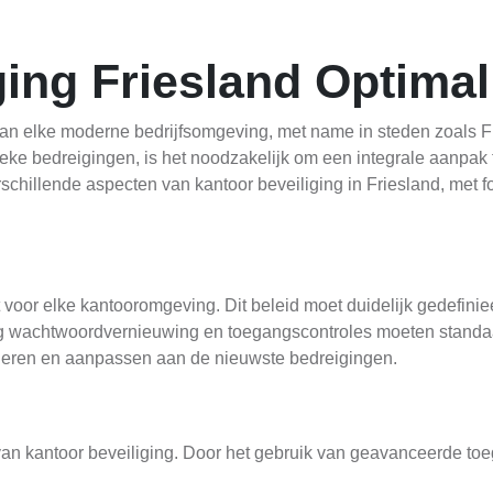
ging Friesland Optimal
van elke moderne bedrijfsomgeving, met name in steden zoals Fr
eke bedreigingen, is het noodzakelijk om een integrale aanpak t
erschillende aspecten van kantoor beveiliging in Friesland, met
t voor elke kantooromgeving. Dit beleid moet duidelijk gedefini
tig wachtwoordvernieuwing en toegangscontroles moeten standaard
lueren en aanpassen aan de nieuwste bedreigingen.
van kantoor beveiliging. Door het gebruik van geavanceerde t
toegang vermijden. In Friesland zijn er verschillende leveranci