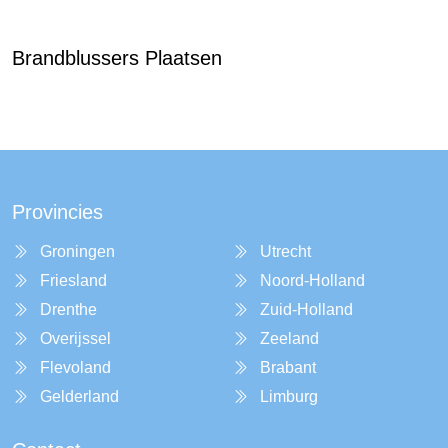
Brandblussers Plaatsen
Provincies
Groningen
Utrecht
Friesland
Noord-Holland
Drenthe
Zuid-Holland
Overijssel
Zeeland
Flevoland
Brabant
Gelderland
Limburg