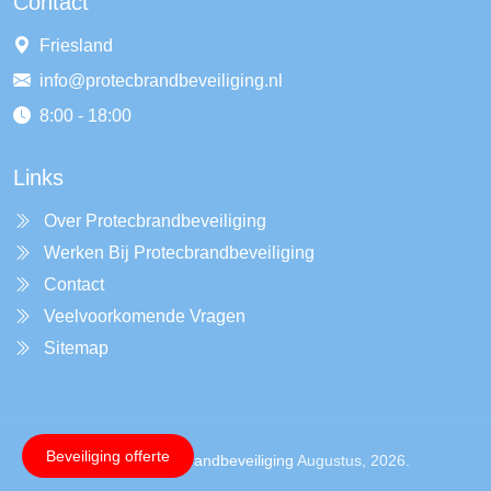
Contact
Friesland
info@protecbrandbeveiliging.nl
8:00 - 18:00
Links
Over Protecbrandbeveiliging
Werken Bij Protecbrandbeveiliging
Contact
Veelvoorkomende Vragen
Sitemap
Beveiliging offerte
Copyright ©
Protecbrandbeveiliging
Augustus, 2026.